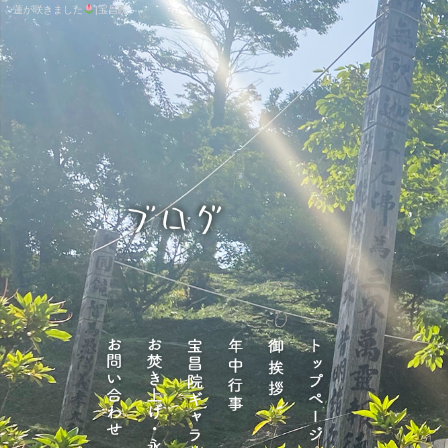
蓮が咲きました
|宝昌院