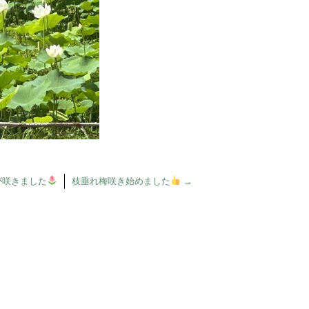
が咲きました
枝垂れ梅咲き始めました
→