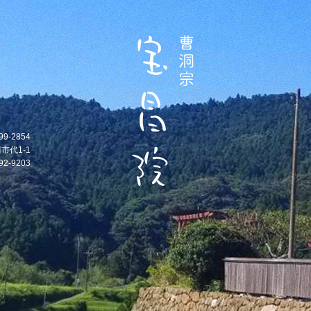
99-2854
市代1-1
92-9203