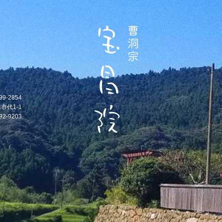
99-2854
市代1-1
92-9203