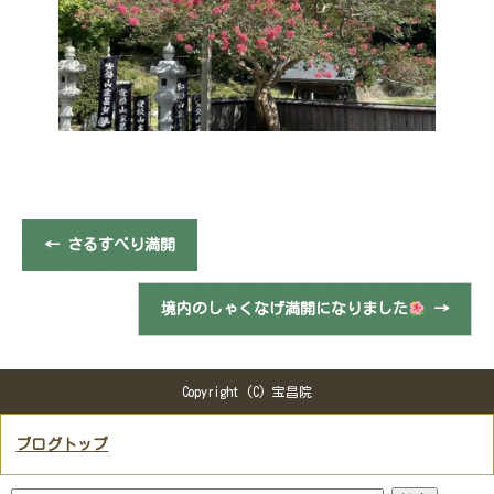
←
さるすべり満開
境内のしゃくなげ満開になりました
→
Copyright (C) 宝昌院
ブログトップ