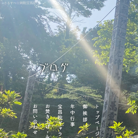
さるすべり満開|宝昌院