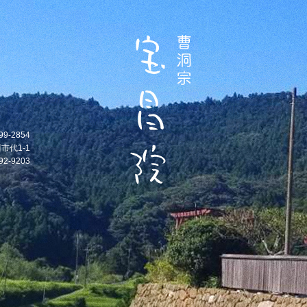
99-2854
市代1-1
92-9203