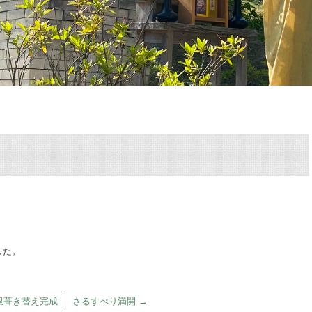
した。
屋根葺き替え完成
さるすべり満開
→