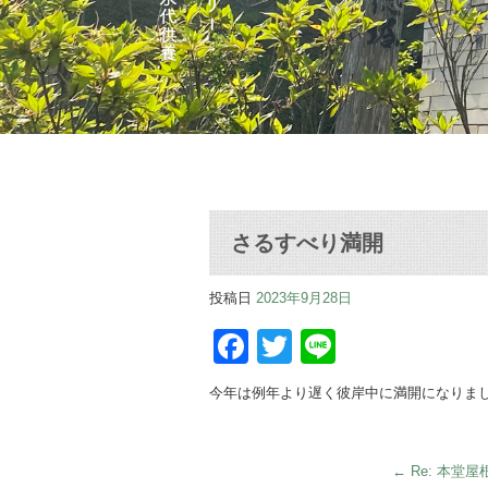
さるすべり満開
投稿日
2023年9月28日
Facebook
Twitter
Line
今年は例年より遅く彼岸中に満開になりま
←
Re: 本堂