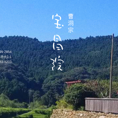
99-2854
市代1-1
92-9203