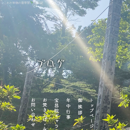
これが本物の蓮華座
|宝昌院