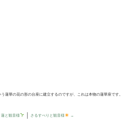
いう蓮華の花の形の台座に建立するのですが、これは本物の蓮華座です。
蓮と観音様
さるすべりと観音様
→